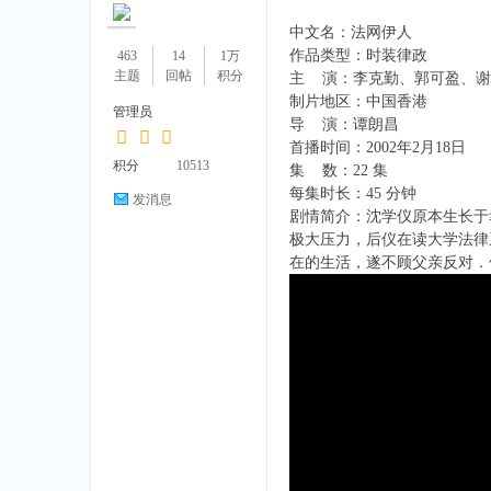
中文名：法网伊人
作品类型：时装律政
463
14
1万
主题
回帖
积分
主 演：李克勤、郭可盈、谢
制片地区：中国香港
管理员
导 演：谭朗昌
漫
首播时间：2002年2月18日
积分
10513
集 数：22 集
每集时长：45 分钟
发消息
剧情简介：沈学仪原本生长于
极大压力，后仪在读大学法律
在的生活，遂不顾父亲反对．
天