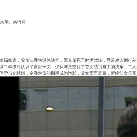
天华、吴绮莉
幸福家庭，父亲沈乔为退休法官，因其弟死于醉酒驾驶，乔常劝人别行差
系二年级时认识了富家子文，仪从与文交往中首次感到自由的快乐，二人
停学与文结婚，令乔对仪的期望成为泡影，父女因而反目．断绝父女关系