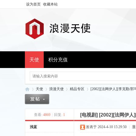
设为首页
收藏本站
天使
积分充值
天使
浪漫天使
精品专区
[2002][法网伊人][李克勤/郭可
[电视剧]
[2002][法网伊
查看:
4869
|
回复:
1
浪
»
›
›
›
浅蓝
发表于 2024-4-10 15:29:50
|
显