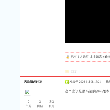
已有 1 人购买
本主题需向作
回复
风吹裙起PP凉
发表于 2026-6-5 08:15:21
|
显
这个应该是最高清的源码版本
0
2
542
主题
回帖
积分