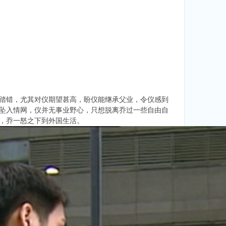
踏错，尤其对仪期望甚高，盼仪能继承父业，令仪感到
坠入情网，仪并无事业野心，只想脱离乔过一些自由自
，乔一怒之下到外国生活。