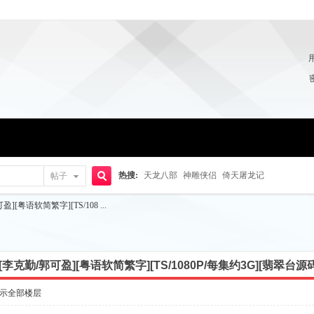
热搜:
天龙八部
神雕侠侣
倚天屠龙记
帖子
搜
盈][粤语软简繁字][TS/108 ...
索
人][李克勤/郭可盈][粤语软简繁字][TS/1080P/每集约3G][翡翠台源码
示全部楼层