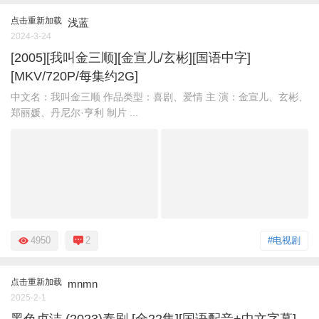
点击重新加载
浅蓝
2024-3-24
[2005][我叫金三顺][金宣儿/玄彬][国语中字]
[MKV/720P/每集约2G]
中文名：我叫金三顺 作品类型：喜剧、爱情 主 演：金宣儿、玄彬、
郑丽媛、丹尼尔·亨利 制片 ...
4950
2
#电视剧
点击重新加载
mnmn
2025-2-1
黑色贞洁 (2023)泰剧 [全22集][国语配音+中文字幕]