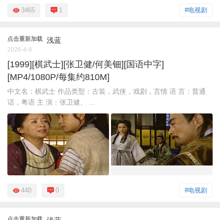
3465
1
#电视剧
点击重新加载
浅蓝
2026-4-9
[1999][棋武士][张卫健/何美钿][国语中字]
[MP4/1080P/每集约810M]
中文名：棋武士 作品类型：古装，武侠，戏剧，言情 语 言：普通
话，粤语 主 演：张卫健、 ...
440
0
#电视剧
点击重新加载