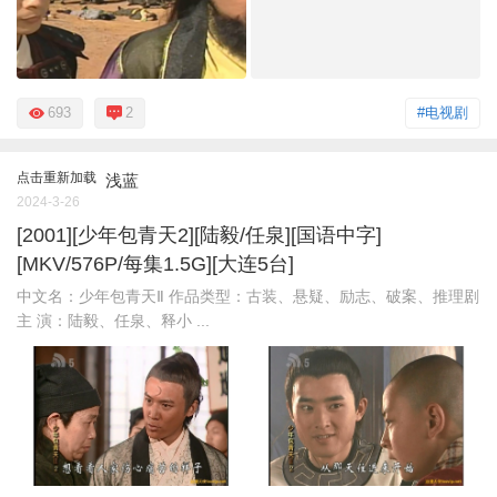
693
2
#电视剧
点击重新加载
浅蓝
2024-3-26
[2001][少年包青天2][陆毅/任泉][国语中字]
[MKV/576P/每集1.5G][大连5台]
中文名：少年包青天Ⅱ 作品类型：古装、悬疑、励志、破案、推理剧
主 演：陆毅、任泉、释小 ...