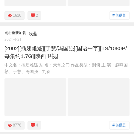
1616
2
#电视剧
点击重新加载
浅蓝
2024-4-21
[2002][插翅难逃][于慧/冯国强][国语中字][TS/1080P/
每集约1.7G][陕西卫视]
中文名：插翅难逃 别 名：天堂之门 作品类型：刑侦 主 演：赵燕国
彰、于慧、冯国强、刘春 ...
8778
4
#电视剧