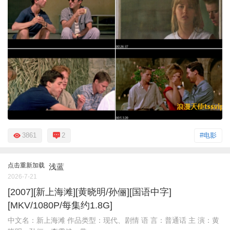
3861
2
#电影
点击重新加载
浅蓝
2026-7-21
[2007][新上海滩][黄晓明/孙俪][国语中字]
[MKV/1080P/每集约1.8G]
中文名：新上海滩 作品类型：现代、剧情 语 言：普通话 主 演：黄