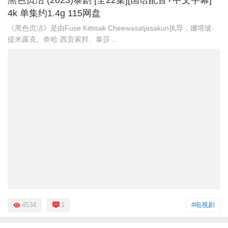
4k 单集约1.4g 115网盘
《黑色贞洁》是由Fuse Kittisak Cheewasatjasakun执导，娜塔玻·
提米露克、奈哈·西贡索邦、泰莎 ...
4534
1
#电视剧