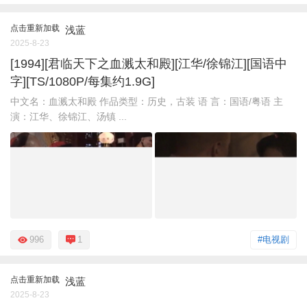
点击重新加载
浅蓝
2025-8-23
[1994][君临天下之血溅太和殿][江华/徐锦江][国语中
字][TS/1080P/每集约1.9G]
中文名：血溅太和殿 作品类型：历史，古装 语 言：国语/粤语 主
演：江华、徐锦江、汤镇 ...
996
1
#电视剧
点击重新加载
浅蓝
2025-8-23