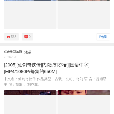
568
0
#电影
点击重新加载
浅蓝
2026-1-15
[2005][仙剑奇侠传][胡歌/刘亦菲][国语中字]
[MP4/1080P/每集约650M]
中文名：仙剑奇侠传 作品类型：古装、玄幻、奇幻 语 言：普通话
主 演：胡歌 、刘亦菲、 ...