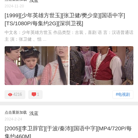
浅蓝
2024-11-20
[1999][少年英雄方世玉][张卫健/樊少皇][国语中字]
[TS/1080P/每集约2G][深圳卫视]
中文名：少年英雄方世玉 作品类型：古装，喜剧 语 言：汉语普通话
主 演：张卫健 、恬 ...
4216
1
#电视剧
点击重新加载
浅蓝
2024-2-24
[2005][李卫辞官][于波/秦沛][国语中字][MP4/720P/每
集约460M]