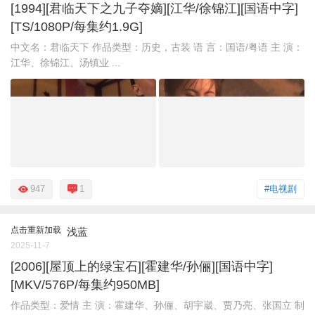
[1994][君临天下之九子夺嫡][江华/徐锦江][国语中字]
[TS/1080P/每集约1.9G]
中文名：君临天下 作品类型：历史，古装 语 言：国语/粤语 主 演：
江华、徐锦江、汤镇业 ...
947
1
#电视剧
点击重新加载
浅蓝
2025-11-7
[2006][屋顶上的绿宝石][霍建华/孙俪][国语中字]
[MKV/576P/每集约950MB]
作品类型：爱情 主 演：霍建华、孙俪、胡宇崴、贾乃亮、张国立 制