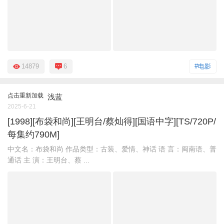
14879
6
#电影
点击重新加载
浅蓝
2025-6-21
[1998][布袋和尚][王明台/蔡灿得][国语中字][TS/720P/
每集约790M]
中文名：布袋和尚 作品类型：古装、爱情、神话 语 言：闽南语、普
通话 主 演：王明台、蔡 ...