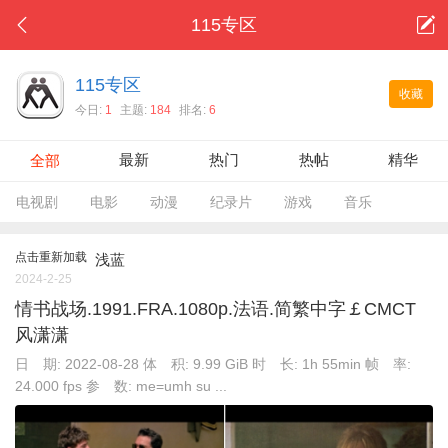
115专区
115专区
收藏
今日:
1
主题:
184
排名:
6
最新
热门
热帖
精华
全部
电视剧
电影
动漫
纪录片
游戏
音乐
点击重新加载
浅蓝
2024-2-25
情书战场.1991.FRA.1080p.法语.简繁中字￡CMCT
风潇潇
日 期: 2022-08-28 体 积: 9.99 GiB 时 长: 1h 55min 帧 率:
24.000 fps 参 数: me=umh su ...