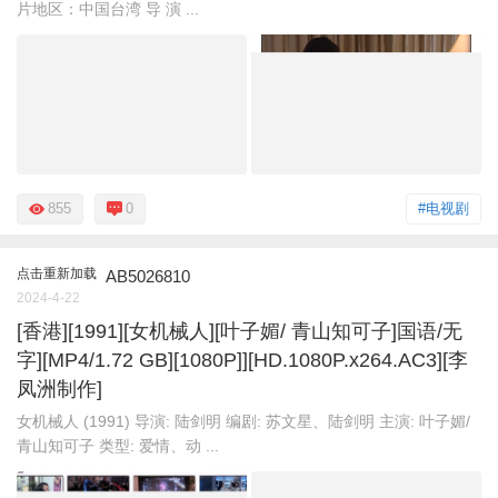
片地区：中国台湾 导 演 ...
855
0
#电视剧
点击重新加载
AB5026810
2024-4-22
[香港][1991][女机械人][叶子媚/ 青山知可子]国语/无
字][MP4/1.72 GB][1080P]][HD.1080P.x264.AC3][李
凤洲制作]
女机械人 (1991) 导演: 陆剑明 编剧: 苏文星、陆剑明 主演: 叶子媚/
青山知可子 类型: 爱情、动 ...