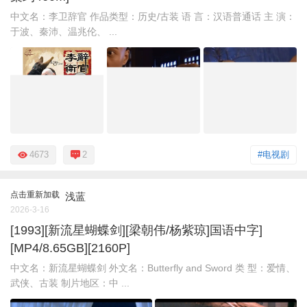
中文名：李卫辞官 作品类型：历史/古装 语 言：汉语普通话 主 演：
于波、秦沛、温兆伦、 ...
4673
2
#电视剧
点击重新加载
浅蓝
2026-3-16
[1993][新流星蝴蝶剑][梁朝伟/杨紫琼]国语中字]
[MP4/8.65GB][2160P]
中文名：新流星蝴蝶剑 外文名：Butterfly and Sword 类 型：爱情、
武侠、古装 制片地区：中 ...