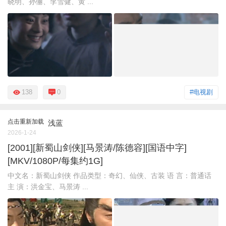
晓明、孙俪、李雪健、黄 ...
138
0
#电视剧
点击重新加载
浅蓝
2026-1-24
[2001][新蜀山剑侠][马景涛/陈德容][国语中字]
[MKV/1080P/每集约1G]
中文名：新蜀山剑侠 作品类型：奇幻、仙侠、古装 语 言：普通话
主 演：洪金宝、马景涛 ...